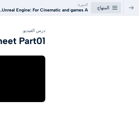
الدورة:
المنهاج
Unreal Engine: For Cinematic and games A...
Unreal Engine: For Cinematic and
درس الفيديو.
games Arabic Course
heet Part01
Unreal Engine Course For games
0/48
and Cinematic
Lesson01: Introduction to Unreal Engine
60
السابق
Lesson02: Import 3d model to unreal Engine
80
السابق
Lesson03: Low poly Game assets Technics
درس الفيديو.
السابق